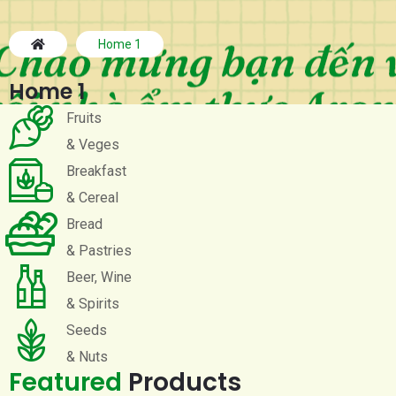
Home 1
Home 1
Fruits
& Veges
Breakfast
& Cereal
Bread
& Pastries
Beer, Wine
& Spirits
Seeds
& Nuts
Featured
Products