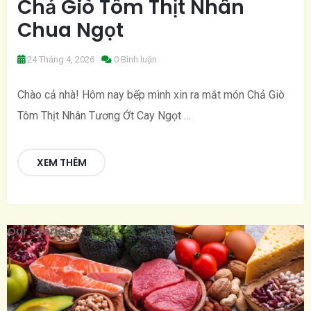
Chả Giò Tôm Thịt Nhân
Chua Ngọt
24 Tháng 4, 2026
0 Bình luận
Chào cả nhà! Hôm nay bếp mình xin ra mắt món Chả Giò
Tôm Thịt Nhân Tương Ớt Cay Ngọt …
XEM THÊM
We Are Healthy Food
Our Stories
Organic.
We’ve recently updated our entire product portfolio to give