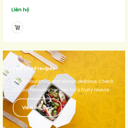
Liên hệ
Fast Food recipes
Fresh, nourishing and always delicious. Check
out our favourite recipes for a fruity revival.
View Recipes