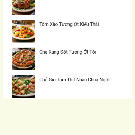
Tôm Xào Tương Ớt Kiểu Thái
Ghẹ Rang Sốt Tương Ớt Tỏi
Chả Giò Tôm Thịt Nhân Chua Ngọt
Dầu Ăn – Bí Quyết Cho Món Ăn Việt
Thơm Ngon