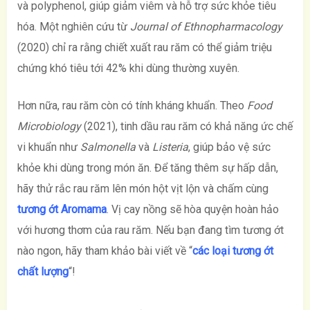
và polyphenol, giúp giảm viêm và hỗ trợ sức khỏe tiêu
hóa. Một nghiên cứu từ
Journal of Ethnopharmacology
(2020) chỉ ra rằng chiết xuất rau răm có thể giảm triệu
chứng khó tiêu tới 42% khi dùng thường xuyên.
Hơn nữa, rau răm còn có tính kháng khuẩn. Theo
Food
Microbiology
(2021), tinh dầu rau răm có khả năng ức chế
vi khuẩn như
Salmonella
và
Listeria
, giúp bảo vệ sức
khỏe khi dùng trong món ăn. Để tăng thêm sự hấp dẫn,
hãy thử rắc rau răm lên món hột vịt lộn và chấm cùng
tương ớt Aromama
. Vị cay nồng sẽ hòa quyện hoàn hảo
với hương thơm của rau răm. Nếu bạn đang tìm tương ớt
nào ngon, hãy tham khảo bài viết về “
các loại tương ớt
chất lượng
“!