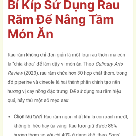
Bí Kíp Sử Dụng Rau
Răm Để Nâng Tầm
Món Ăn
Rau răm không chỉ đơn giản là một loại rau thơm mà còn
là “chìa khóa” để làm dậy vị món ăn. Theo
Culinary Arts
Review
(2023), rau răm chứa hơn 30 hợp chất thơm, trong
đó piperine và cineole là hai thành phần chính tạo nên
hương vị cay nồng đặc trưng. Để sử dụng rau răm hiệu
quả, hãy thử một số mẹo sau:
Chọn rau tươi
: Rau răm ngon nhất khi lá còn xanh mướt,
không bị héo hay úa vàng. Rau tươi giữ được 85%
hương thơm so với chỉ 40% ở dạng khô, theo
Food